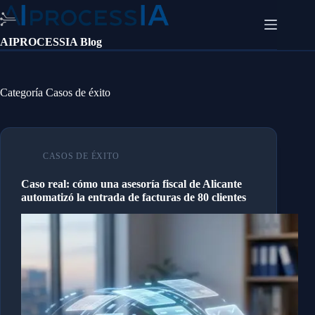
Blog
Saltar
de
al
Automatización
contenido
AIPROCESSIA Blog
de
Procesos
con
IA
Categoría
Casos de éxito
—
Consejos
y
Casos
de
CASOS DE ÉXITO
Éxito
Caso real: cómo una asesoría fiscal de Alicante
automatizó la entrada de facturas de 80 clientes