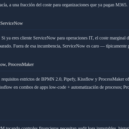
cía, a una fracción del coste para organizaciones que ya pagan M365.
→ ServiceNow
 ya eres cliente ServiceNow para operaciones IT, el coste marginal
rado. Fuera de esa incumbencia, ServiceNow es caro — típicamente p
flow, ProcessMaker
requisitos estrictos de BPMN 2.0, Pipefy, Kissflow y ProcessMaker o
issflow en combos de apps low-code + automatización de procesos; Pr
M tocando controles financieros necesitan audit logs inmutables, histor