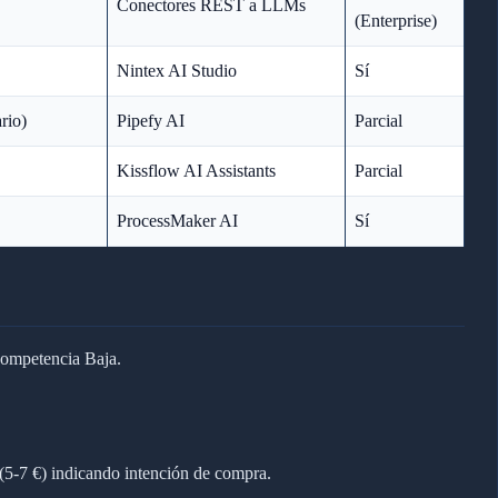
Conectores REST a LLMs
(Enterprise)
Nintex AI Studio
Sí
rio)
Pipefy AI
Parcial
Kissflow AI Assistants
Parcial
ProcessMaker AI
Sí
ompetencia Baja.
-7 €) indicando intención de compra.