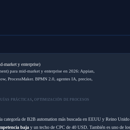
-market y enterprise)
nt) para mid-market y enterprise en 2026: Appian,
low, ProcessMaker. BPMN 2.0, agentes IA, precios,
UÍAS PRÁCTICAS
,
OPTIMIZACIÓN DE PROCESOS
gunda categoría de B2B automation más buscada en EEUU y Reino Uni
mpetencia baja
y un techo de CPC de 40 USD. También es uno de los e