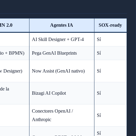
N 2.0
Agentes IA
SOX-ready
AI Skill Designer + GPT-4
Sí
ario + BPMN)
Pega GenAI Blueprints
Sí
ow Designer)
Now Assist (GenAI nativo)
Sí
de la
Bizagi AI Copilot
Sí
Conectores OpenAI /
Sí
Anthropic
Sí