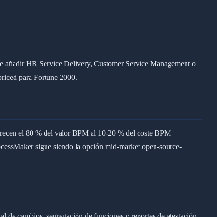
 de añadir HR Service Delivery, Customer Service Management o
riced para Fortune 2000.
frecen el 80 % del valor BPM al 10-20 % del coste BPM
ocessMaker sigue siendo la opción mid-market open-source-
ial de cambios, segregación de funciones y reportes de atestación