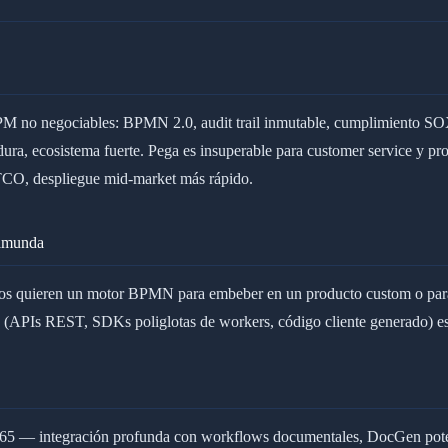
 BPM no negociables: BPMN 2.0, audit trail inmutable, cumplimiento SOX
ura, ecosistema fuerte. Pega es insuperable para customer service y pr
TCO, despliegue mid-market más rápido.
Camunda
os quieren un motor BPMN para embeber en un producto custom o para o
APIs REST, SDKs poliglotas de workers, código cliente generado) está e
 365 — integración profunda con workflows documentales, DocGen pote