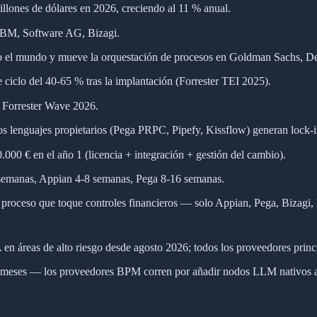
llones de dólares en 2026, creciendo al 11 % anual.
IBM, Software AG, Bizagi.
do el mundo y mueve la orquestación de procesos en Goldman Sachs, D
 ciclo del 40-65 % tras la implantación (Forrester TEI 2025).
l Forrester Wave 2026.
 lenguajes propietarios (Pega PRPC, Pipefy, Kissflow) generan lock-i
0 € en el año 1 (licencia + integración + gestión del cambio).
semanas, Appian 4-8 semanas, Pega 8-16 semanas.
proceso que toque controles financieros — solo Appian, Pega, Bizagi
en áreas de alto riesgo desde agosto 2026; todos los proveedores prin
s meses — los proveedores BPM corren por añadir nodos LLM nativos a