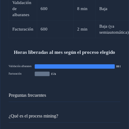
Validación
de
600
8 min
Baja
albaranes
Baja (ya
Facturación
600
2 min
semiautomática)
Horas liberadas al mes según el proceso elegido
Validación albaranes
80 h
Facturación
15 h
Preguntas frecuentes
¿Qué es el process mining?