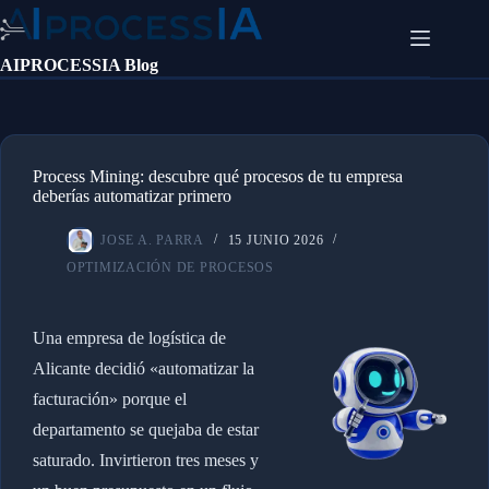
Saltar
al
contenido
AIPROCESSIA Blog
Process Mining: descubre qué procesos de tu empresa
deberías automatizar primero
JOSE A. PARRA
15 JUNIO 2026
OPTIMIZACIÓN DE PROCESOS
Una empresa de logística de
Alicante decidió «automatizar la
facturación» porque el
departamento se quejaba de estar
saturado. Invirtieron tres meses y