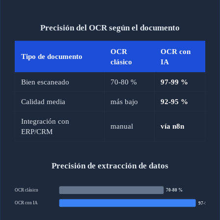
Precisión del OCR según el documento
OCR
OCR con
Tipo de documento
clásico
IA
Bien escaneado
70-80 %
97-99 %
Calidad media
más bajo
92-95 %
Integración con
manual
vía n8n
ERP/CRM
Precisión de extracción de datos
OCR clásico
70-80 %
OCR con IA
97-99 %